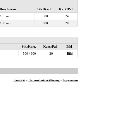
Durchmesser
Stk./Kart.
Kart./Pal.
155 mm
500
24
180 mm
300
20
Stk./Kart.
Kart./Pal.
Bild
500 / 300
20
Bild
Kontakt
-
Datenschutzerklärung
-
Impressum