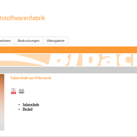
tstoffwarenfabrik
nehmen
Bedruckungen
Videogalerie
Salatschale aus Polystyrol
Salatschale
Deckel