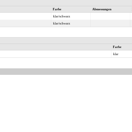
Farbe
Abmessungen
klar/schwarz
klar/schwarz
Farbe
klar